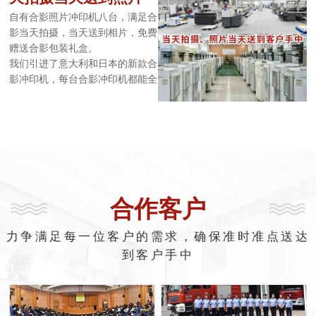
为先进的制作系统，确保
架，结实耐用、美观大方，经常出
自有合影照片冲印机八台，满足合
入省内各大酒店。我们还准备了2
影当天拍摄，当天送到相片，免费
层、3层、4层、5层、8层、10层
赠送合影包装礼盒。
合影架子台阶，有了合影架子才能
我们引进了意大利和日本的新款合
拍出来完美的大合影照片。最新款
影冲印机，每台合影冲印机都能全
不锈钢集体照架子，做工精良，均
天候7x24小时工作，满足大批量
采用高强度镜面不锈钢，架子踏板
合影制作的要求。全年开机制作合
表面有全铝防滑踏板。
影照片，并为影友服务制作风光照
片。锐图合影合照可以当天能拍摄
600人照片，并当天将600人的照
片送到合影现场，而且每个照片都
免费赠送一个合影礼盒，使得合影
合作客户
照片方便携带。我们的合影照片制
作工艺领先，全部合影照片采用双
面镀膜的方式，确保每张合影照片
力争满足每一位客户的需求，确保准时准点送达
都能达到双面防水的效果，并且清
到客户手中
晰度高，色彩饱和度好，接近现场
颜色亮度，集体照相片保存时间
长。