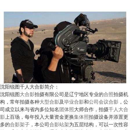
沈阳锐图千人大合影简介：
沈阳锐图
大合影
拍摄有限公司是辽宁地区专业的
合照
拍摄机
构，常年拍摄各种
大型合影
及
毕业合影
和
公司会议合影
，公
司成立以来与省内多位知名
团体照
大师合作，拍摄
千人大合
影
上百场，每年投入大量资金更换
集体照
拍摄设备并添置更
多的
合影架子
，本公司
合影站架
为五层结构，可以一次性容