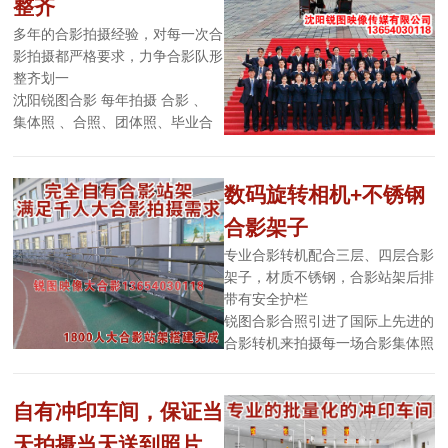
整齐
多年的合影拍摄经验，对每一次合
影拍摄都严格要求，力争合影队形
整齐划一
沈阳锐图合影 每年拍摄 合影 、
集体照 、合照、团体照、毕业合
影、会议合影超过800场次，并积
累了很多合影现场拍摄的宝贵经
验，每次集体照拍摄都作总结，并
数码旋转相机+不锈钢
经常学习先进的拍摄手法和后期制
合影架子
作技术是的我们的拍摄质量不断提
高。选择经验丰富的合影拍摄公
专业合影转机配合三层、四层合影
司，是合影拍摄成功的主要因素，
架子，材质不锈钢，合影站架后排
锐图合影合照每年都拍摄部队合影
带有安全护栏
和战友聚会合影，同学聚会合影，
锐图合影合照引进了国际上先进的
同学会合影，会议合影，公司合影
合影转机来拍摄每一场合影集体照
等，我们拍摄的合影照片画质清
团体照等，合影转机一次性可以拍
晰，能够分辨出每个人，并且确保
摄6000人大型合影，并且前后人
每个人都有清晰的五官。在合影的
自有冲印车间，保证当
头一样大且不变形，前后清晰度一
后期制作当中，我们用了世界上较
样。我们最新款式的不锈钢合影站
天拍摄当天送到照片