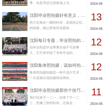
季。你是否还记得操场上为...
2024-05
13
沈阳毕业照拍摄好有意义，虚无飘渺、真
照片定格在一瞬间时间，是那段记忆
的线索，能让那曾经在眼前...
2024-05
12
沈阳每日专题，毕业照拍的该再注意的事
拍毕业照是毕业季离非做不可的事
儿，它不单华指了专科毕业的...
2024-05
12
沈阳集体照拍摄，该如何拍得可爱且整齐
集体照拍摄拍摄是一种不流行艺术，
一旦直接出现拍摄错误将给...
2024-05
11
沈阳毕业照拍摄那些个技巧，你还不来瞧
我们结束于一二一，结束了于一二
三，照像三秒的时间，定格在...
2024-05